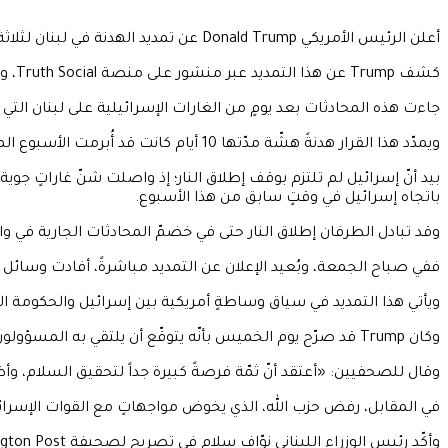
أعلن الرئيس الأمريكي Donald Trump عن تمديد الهدنة في لبنان لثلاثة أسابيع إضافية، وذلك في الوقت الذي واصلت فيه إسرائيل قصف الأراضي اللبنانية يوم الجمعة.
كشف Trump عن هذا التمديد عبر منشور على منصة Truth Social، وجاء ذلك في أعقاب اجتماعٍ عقده في البيت الأبيض مع سفير إسرائيل لدى واشنطن Yechiel Leiter وسفيرة لبنان ندى معوّض.
جاءت هذه المحادثات بعد يومٍ من الغارات الإسرائيلية على لبنان التي راح ضحيتها 7 شهد
ويمدّد هذا القرار هدنةً هشّة مدّتها 10 أيام كانت قد أُبرمت الأسبوع الماضي، لتمتد بذلك إلى منتصف مايو.
بيد أنّ إسرائيل لم تلتزم بوقف إطلاق النار؛ إذ واصلت شنّ غاراتٍ جوية
باتجاه إسرائيل في وقتٍ سابق من هذا الأسبوع.
وقد تبادل الطرفان إطلاق النار حتى في خضمّ المحادثات الجارية في 
ففي صباح الجمعة، وبُعيد الإعلان عن التمديد مباشرةً، أفادت وسائل ا
ويأتي هذا التمديد في سياق وساطةٍ أمريكية بين إسرائيل والحكومة اللب
وكان Trump قد صرّح يوم الخميس بأنّه يتوقّع أن يلتقي به المسؤولون الإسرائيليون واللبنانيون في الأسابيع المقبلة، معرباً عن أمله في التوصّل إلى اتفاقٍ دائم خلال هذا العام.
وقال للصحفيين: «أعتقد أنّ ثمّة فرصةً كبيرة جداً لتحقيق السلام، وأظنّ
في المقابل، رفض حزب الله، الذي يخوض مواجهاتٍ مع القوات الإسرائي