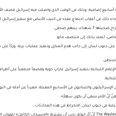
اء، بينهم صحفي.
 على جنوب لبنان، إلى جانب هدم المنازل وتنفيذ عمليات برية. وردّاً عل
واشنطن.
لإعلام اللبنانية بتنفيذ إسرائيل غاراتٍ جوية وقصفاً مدفعياً على أطر
نانية.
 أنّ الأمر ينبغي أن يكون سهلاً».
لية في جنوب لبنان، الانخراط في هذه المحادثات.
وأكّد رئيس الوزراء اللبناني نوّاف سلام في تصريحٍ لصحيفة The Washington Post أنّ أيّ اتفاقٍ ي