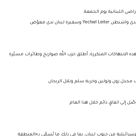
ى هذه الانتهاكات المتكررة، أطلق حزب الله صواريخ وطائرات مسيّرة
اف مجدل زون وتولين وخربة سلم وتلال الريحان.
جب أن يشترط «الانسحاب الكامل» للقوات الإسرائيلية من جنوب لبنان، بما في ذلك ما يُسمّى بـ«المنطقة