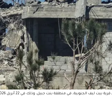
لجنوبية، في منطقة بنت جبيل، وذلك في 22 أبريل 2026 (أ ف ب/كونات حجو)