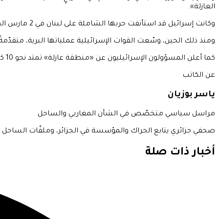
العازلة».
وكانت إسرائيل قد استأنفت حربها الشاملة على لبنان في 2 مارس الماضي، وذلك بعد أكثر من عامٍ من الانتهاكات المتواصلة التي أعقبت هدنة نوفمبر 2024 مع حزب الله.
ومنذ ذلك الحين، وسّعت القوات الإسرائيلية عملياتها البرية، متقدّمةً
كما أعلن المسؤولون الإسرائيليون عن «منطقة عازلة» تمتد نحو 10 كيلومترات داخل الأراضي اللبنانية، تبقى فيها قواتهم منتشرة، فيما يُحظر على المدنيين العودة إلى قراهم.
عن الكاتب
ياسر بوزيان
مراسل سياسي متخصّص في الشأن المغاربي والساحل
صحفي جزائري يتابع الحراك والمؤسسة في الجزائر، وملفّات الساحل الأ
أخبار ذات صلة