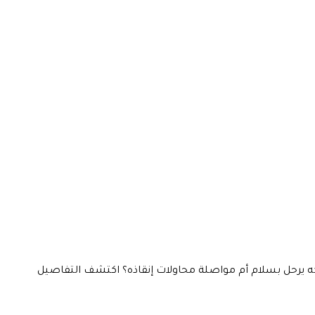
ذ فاشلة. هل يجب تركه يرحل بسلام أم مواصلة محاولات إنقاذه؟ اكتشف التفاصيل