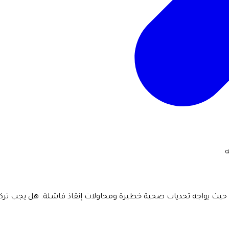
صير الحوت الأحدب "Timmy" في بحر البلطيق، حيث يواجه تحديات صحية خطيرة ومحاولات إنقا