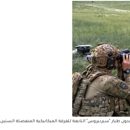
دون طيار "سيربيروس" التابعة للفرقة الميكانيكية المنفصلة الستين،