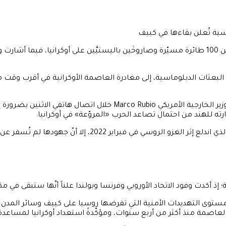
أعلن سلاح الجو الأوكراني، الثلاثاء، أنّ روسيا أطلقت خلال الليل أكثر من 100 طائرة مسيّرة وصاروخَين با
لبعثات الدبلوماسية، إلى مغادرة العاصمة الأوكرانية في أقرب وقت 
رته للهند من احتمال تصاعد الحرب «المروّعة» في أوكرانيا.
وكانت إدارة Trump قد سعت على مدى أكثر من عام إلى وقف القت
ذ أكدت وفود الاتحاد الأوروبي وفرنسا وبولندا علناً أنّها ستبقى في مكا
ّ مستوى التهديدات الأمنية التي تفرضها روسيا على كييف وسائر المدن 
اصمة منذ أكثر من أربع سنوات، ومؤكّدةً استعداد أوكرانيا لمساعدة ال