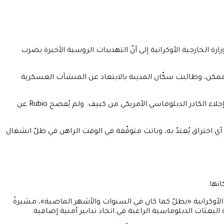
ليستيَّين على أوكرانيا، فيما أشارت وزارة الخارجية الأوكرانية إلى أنّ التهديدات الروسية الأخيرة بضرب
ممكن، وطالبت سكّان المدينة بالابتعاد عن المنشآت العسكرية
وأفادت وزارة الخارجية الروسية بأنّ وزير الخارجية Sergey Lavrov أبلغ وزير الخارجية الأمريكي Marco Rubio خلال اتصال هاتفي الاثنين بضرورة إجلاء الكادر الدبلوماسي الأمريكي من كييف. ولم يُفصح Rubio عن
ال الذي اندلع إثر الغزو الروسي في فبراير 2022، إلا أنّ جهودها لم تُسفر عن أي اختراق يُعتدّ به، وباتت متوقّفة في الوقت الراهن في ظلّ انشغال
نها.
الأوكرانية «يظلّ كما كان في السنوات والأشهر الماضية»، مشيرةً
بعثات الدبلوماسية الراغبة في اتخاذ تدابير أمنية إضافية.