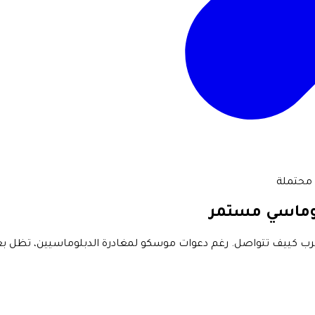
 محتملة
لوماسي مستمر
نيا، والتهديدات بضرب كييف تتواصل. رغم دعوات موسكو لمغادرة الدبلوماسيين، ت