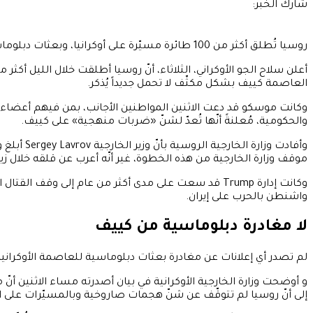
شارك الخبر:
روسيا تُطلق أكثر من 100 طائرة مسيّرة على أوكرانيا، وبعثات دبلوماسية تُعلن بقاءها في كييف
العاصمة كييف بشكل مكثّف لا تحمل جديداً يُذكر.
وكانت موسكو قد دعت الاثنين المواطنين الأجانب، بمن فيهم أعضاء ا
والحكومية، مُعلنةً أنّها تُعدّ لشنّ «ضربات منهجية» على كييف.
موقف وزارة الخارجية من هذه الخطوة، غير أنّه أعرب عن قلقه خلال زيا
واشنطن بالحرب على إيران.
لا مغادرة دبلوماسية من كييف
لم تصدر أي إعلانات عن مغادرة بعثات دبلوماسية للعاصمة الأوكرانية؛ إ
و أوضحت وزارة الخارجية الأوكرانية في بيان أصدرته مساء الاثنين أن
إلى أنّ روسيا لم تتوقّف عن شنّ هجمات صاروخية وبالمسيّرات على الع