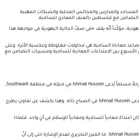
منظمات الإسلامية في بريطانيا والتي تضمّ أكثر من 500 منظمة منتسبة تشمل المساجد والمدارس والمجالس المحلية والشبكات المهنية
رات التضامن مع فلسطين بالعنف المعادي للسامية.
هودية، مؤكّداً أنّه يقف «في صفّ الجالية اليهودية في مواجهة هذا
تصاعد معاداة السامية هي محاولات مغلوطة وعكسية الأثر». وعلى
و حكومة رئيس الوزراء Keir Starmer، الذي كان قد خلط في وقتٍ سابق من الأسبوع بين الاعتداءات المعادية للسامية ومسيرات التضامن مع
ما يستوقف في هذه القضية هو ما كشفه المجلس في بيانه: أنّ المشتبه به في الاعتداء الذي وقع في 29 أبريل كان قد استهدف قبل ذلك رجلاً مسلماً يُدعى Ishmail Hussein في منزله في منطقة Southwark،
وقال البيان: «اللافت أنّ اهتماماً أقلّ بكثير أُولي لحقيقة أنّ المهاجم، الذي خرج مؤخراً من وحدة للطب النفسي، استهدف أيضاً رجلاً مسلماً يُدعى Ishmail Hussein في الصباح ذاته. وهذا يكشف عن تفاوتٍ يطرح
 X: «ثلاثة اتهامات بمحاولة القتل، ويبدو أنّ هذا كان اعتداءً معادياً للسامية ومعادياً للإسلام في آنٍ واحد. فلماذا
كما انتقد الصحفي Owen Jones طريقة التغطية الإعلامية، كاتباً: «ما هذا؟ لقد وُجِّهت إليه ثلاثة اتهامات بمحاولة القتل. الضحية الثالثة هي Ishmail Hussein. ما المبرر التحريري لعدم الإشارة حتى إلى أنّ