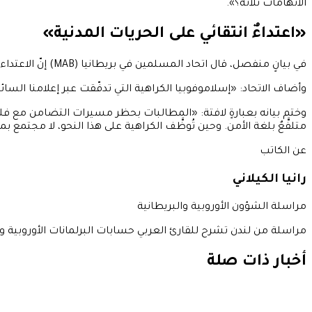
الاتهامات ثلاثة؟».
«اعتداءٌ انتقائي على الحريات المدنية»
في بيانٍ منفصل، قال اتحاد المسلمين في بريطانيا (MAB) إنّ الاعتداء يُوظَّف لـ«الترويج لقضيةٍ جاهزة مسبقاً ضدّ المجتمعات المسلمة، وضدّ التضامن مع فلسطين، وضدّ حقّ المعارضة».
وأضاف الاتحاد: «إسلاموفوبيا الكراهية التي تدفّقت عبر إعلامنا الس
وختم بيانه بعبارةٍ لافتة: «المطالبات بحظر مسيرات التضامن مع فلسط
متلفَّعٌ بلغة الأمن. وحين تُوظَّف الكراهية على هذا النحو، لا مجتمع ب
عن الكاتب
رانيا الكيلاني
مراسلة الشؤون الأوروبية والبريطانية
مراسلة من لندن تشرح للقارئ العربي حسابات البرلمانات الأوروبية وتح
أخبار ذات صلة