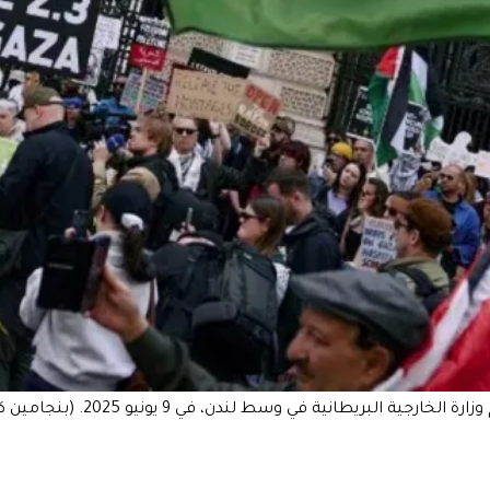
طانية في وسط لندن، في 9 يونيو 2025. (بنجامين كريمل/أ ف ب)