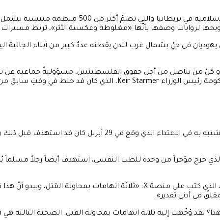
مجلس المسلمين البريطاني (MCB)، أكبر هيئة تمثيلية لل
ب ترويجها لروايات وصفها بأنّها «مغلوطة وعكسية الأثر»، تربط مسي
هوديان في حيٍّ بشمال غرب لندن يقطنه عددٌ كبير من أبناء الجالية الي
 أو كلّ من يناضل من أجل حقوق الفلسطينيين، مسؤوليةً جماعية عن 
الرغم من أنّ البيان لم يُسمِّ أحداً بعينه، فإنّه بدا موجَّهاً بوضوح نح
وانضمّ إلى هذه الأصوات النائب البرلماني عن بيرمنغهام Ayoub Khan، الذي كتب على منصة
لقٌ في أدنى تقدير».