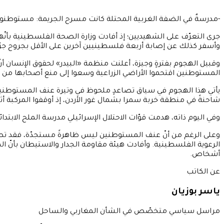
-مدرسةٌ في الضفة الغربية المحتلة كانت مسرح الجريمة: مستوطنون إ
وأسفر كذلك عن إصابة أربعة فلسطينيين آخرين على الأقل بجروح جرّاء
وقبيل الهجوم بفترةٍ وجيزة، أعلنت منظمة «البيدر» لحقوق الإنسان 
المستوطنين اقتحموا الأراضي الزراعية وسعوا إلى منع أصحابها من ال
يأتي هذا الهجوم في سياق تصاعدٍ ملحوظ في وتيرة عنف المستوطنين
شاحنةً في منطقة خربة سمرا بشمال غور الأردن، إذ أوقفوا المركبة أث
وفي اليوم ذاته، هدمت قوّات الاحتلال الإسرائيلي مدرسة الملح الابتدائ
أشخاص.
عن الكاتب
ياسر بوزيان
مراسل سياسي متخصّص في الشأن المغاربي والساحل