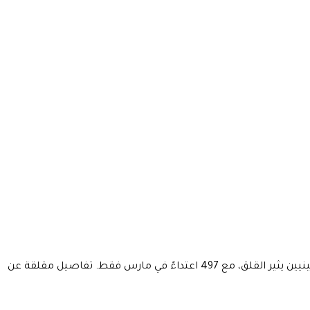
استشهد فلسطينيان، أحدهما طالب في الرابعة عشرة، جراء هجوم لمستوطنين إسرائيليين في قرية المغيّر. تصاعد العنف ضد الفلسطينيين يثير القلق، مع 497 اعتداءً في مارس فقط. تفاصيل مقلقة عن