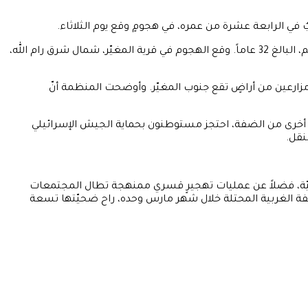
في الرابعة عشرة من عمره، في هجومٍ وقع يوم الثلاثاء.
جرى التعرّف على الشهيديين؛ إذ أفادت وزارة الصحة الفلسطينية بأنّهما أوس حمدي النسّان، البالغ من العمر 14 عاماً، وجهاد مرزوق أبو نعيم، البالغ 32 عاماً. وقع الهجوم في قرية المغيّر، شمال شرق رام الله،
مزارعين من أراضٍ تقع جنوب المغيّر. وأوضحت المنظمة أنّ
 أخرى من الضفة، احتجز مستوطنون بحماية الجيش الإسرائيلي
نقل.
أكتوبر 2023، وبات يشمل استخداماً متزايداً للذخيرة الحيّة، فضلاً عن عمليات تهجيرٍ قسري ممنهجة تطال المجتمعات
ا 497 اعتداءً على الفلسطينيين وممتلكاتهم في الضفة الغربية المحتلة خلال شهر مارس وحده، راح ضحيّتها تسعة