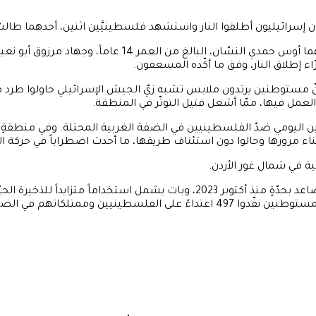
سرائيليون أطلقوا النار واستشهد فلسطينيَّين اثنين، أحدهما طالبٌ 
 إطلاق النار، وفق ما أكّده المسعفون.
أنّ مستوطنين يرتدون ملابس تشبه زيّ الجيش الإسرائيلي حاولوا طرد 
عمل فيها، ممّا أشعل فتيل التوتّر في المنطقة.
 اليومي ضدّ الفلسطينيين في الضفة الغربية المحتلة. وفي منطقةٍ
ناء مرورها وحالوا دون استئناف طريقها، ما أحدث اضطراباً في حركة ال
ية في شمال غور الأردن.
وعلى الرغم من أنّ عنف المستوطنين ليس ظاهرةً مستجدّة، فقد تصاعد بحدّةٍ منذ 
الرعوية الفلسطينية. وأفادت هيئة مقاومة الجدار والاستيطان بأنّ المستوطنين نفّذو