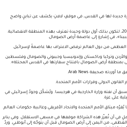
ارة جديدة لها في القدس، في موقفٍ لافتٍ يكشف عن تباينٍ واضح
وأعلن سفير أرض الصومال لدى إسرائيل، محمد حاجي، يوم الثلاثاء أن هذه الخطوة جاءت في أعقاب اعتراف إسرائيل بأرض الصومال عام 2025، لتكون بذلك أول دولة وحيدة تعترف بهذه المنطقة الانفصالية.
ينا»، في إشارةٍ إلى عاصمة أرض الصومال.
عربية السعودية، إلى جانب مصر والأردن وتركيا وباكستان وإندونيسيا وجيبوتي والصومال وفلسطين
مّى بمنطقة أرض الصومال بافتتاح سفارتها في القدس المحتلة».
دته صحيفة Arab News.
 القانون الدولي وقرارات الأمم المتحدة.
ق أن نفته وزارة الخارجية في هرجيسا. ويُشكّل وجودٌ إسرائيلي في
لية على غزة.
ية على أراضيها، على أملٍ في أن تُعزّز هذه الشراكة موقفها في مسعى الاستقلال. وفي يناير
العظمى، من اليمن إلى أرض الصومال قبل أن يتوجّه إلى أبوظبي. وردّ