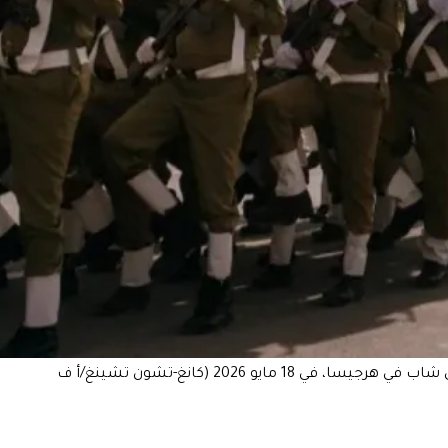
حراس السجون في أرض الصومال يستعرضون خلال احتفالات الذكرى الخامسة والثلاثين للاستقلال بالقرب من القصر الرئاسي في حي شاب في هرجيسا، في 18 مايو 2026 (كانغ-تشون تشينغ/أ ف