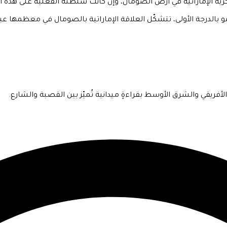
رية الإماراتية في أرض الصومال، وإن كانت سلطته الفعلية على هذه 
 بالدرجة الأولى، تتشكّل العلاقة الإماراتية بالصومال في معظمها ع
فريقي والشرق الأوسط بقراءةٍ ميدانية تُميّز بين القصبة والشارع.