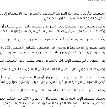
امتنعت كلٌّ من الإمارات العربية المتحدة والبحرين عن الانضمام إل
داخل منظومة مجلس التعاون الخليجي.
وأضاف: «ستُقيم إسرائيل كذلك سفارتها في هرجيسا، وهو ما يعكس الص
وتُعدّ القدس الشرقية أرضاً محتلّة بموجب القانون الدولي، إذ انتزعت إسرائيل السيطرة عليها من الأردن خلال حرب عام
وقد
والسودان واليمن ولبنان وموريتانيا والجزائر وبنغلاديش والمغرب، في
في المقابل، لم تنضم الإمارات والبحرين وهما عضوان في مجلس التعاون ال
وعلى صعيدٍ موازٍ، أدان الأمين العام لمجلس التعاون الخليجي جاسم محم
ومنذ الاعتراف الإسرائيلي، بات مسؤولو أرض الصومال يتداولون علناً 
أرض الصومال موطئ قدمٍ قريباً من اليمن، حيث يواصل الحوثيون استهدا
وكانت أرض الصومال قد أعلنت استقلالها عن الصومال عام 1991، إلا أنها لا تزال تحظى بالاعتراف الدولي بوصفها جزءاً من الصومال، وفق ما يُقرّه ميثاق الأمم المتحدة والاتحاد الأفريقي وغالبية حكومات العالم.
وتمتدّ العلاقة الإما
الماضي، اتّهمت المملكة العربية السعودية الإمارات بتهريب زعيم الان