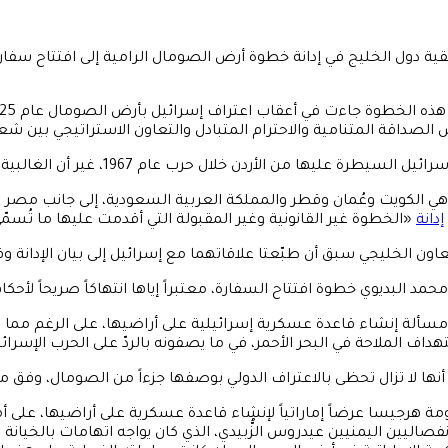
ى بقية دول الخليج في إدانة خطوة أرض الصومال الرامية إلى افتتاح سف
داقة المتنامية والاحترام المتبادل والتعاون الاستراتيجي بين شعب
 1967، غير أن الغالبية العظمى من دول العالم ترفض الاعتراف بها عاصمةً لإسرائيل.
 انضم وزراء خارجية أربع دول من مجلس التعاون الخليجي (GCC) هي الكويت وعُمان وقطر والمملكة ال
إدانة
«الخطوة غير القانونية وغير المقبولة التي أقدمت عليها ما تُس
خليجي سبق أن طبّعتا علاقاتهما مع إسرائيل إلى بيان الإدانة وفق ما أور
د البديوي خطوة افتتاح السفارة، معتبراً إياها انتهاكاً صريحاً لأحكام
مسألة إنشاء قاعدة عسكرية إسرائيلية على أراضيها، على الرغم مما سب
ف الملاحة في البحر الأحمر، في ما يصفونه بالردّ على الحرب الإسرائي
راتية بأرض الصومال إلى عام 2017، حين قبلت حكومة هرجيسا عرضاً إماراتياً لإنشاء قاعدة عسكر
فصاليين اليمنيين عيدروس الزُّبيدي، الذي كان يواجه اتهامات بالخيانة 