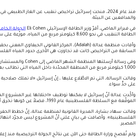
منذ عام 2024، منحت إسرائيل تراخيص تنقيب عن الغاز الطب
والمدافعين عن البيئة.
في فبراير الماضي، أقرّ وزير الطاقة الإسرائيلي Eli Cohen
الجولة الخا
الطاقة التنقيب في نحو 8,600 كيلومتر مربع من المياه، موزّعة على ستّ مناطق بحث.
وأفادت منظمة عدالة (Adalah)، المركز القانوني الحيفاوي المعني بحقوق الفلسطينيين، بأنّ
السابقة من التراخيص كانت قد تجاوزت هي الأخرى حدود المياه الفل
1,000 كيلومتر مربع من المنطقة المحدّدة داخل المياه التي تطالب بها دولة فلسطين، وطالبت الحكومة بوقف خطط التنقيب فوراً.
وقالت الرسالة، التي تم الاطّلاع عليها ، إنّ إسرائيل «لا تملك صلاح
على حدٍّ سواء.
وأكّدت عدالة أنّ إسرائيل لا يمكنها توظيف «احتلالها غير المشروع 
الموقّعة مع السلطة الفلسطينية عام 1993، فضلاً عن كونها تخرق أحكام القانون الإنساني الدولي الذي يحظر على القوى المحتلّة استغلال الموارد الطبيعية في الأراضي الخاضعة للاحتلال.
وقالت سهاد بشارة، المديرة القانونية لمنظمة عدالة، إنّ خطط الحفر
الفلسطينية». وأضافت في بيانٍ علني أنّ المشروع ليس مجرّد انتهاك
المصير.
ولم تُفصح وزارة الطاقة حتى الآن عن نتائج الجولة الترخيصية منذ إعل