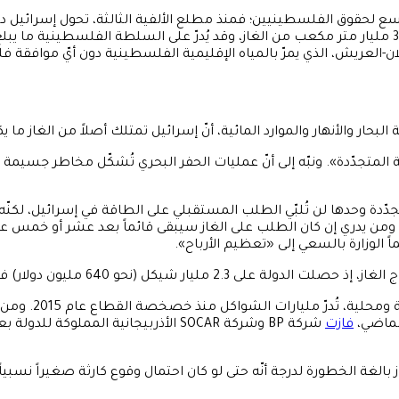
 أوسع لحقوق الفلسطينيين؛ فمنذ مطلع الألفية الثالثة، تحول إسرائي
لان-العريش، الذي يمرّ بالمياه الإقليمية الفلسطينية دون أيّ موافقة 
ل نحو الطاقة المتجدّدة». ونبّه إلى أنّ عمليات الحفر البحري تُشكّل مخاطر ج
 المتجدّدة وحدها لن تُلبّي الطلب المستقبلي على الطاقة في إسرائيل، لكنّه 
من يدري إن كان الطلب على الغاز سيبقى قائماً بعد عشر أو خمس عش
اً الوزارة بالسعي إلى «تعظيم الأرباح».
ار) في صورة إتاوات، بزيادة تجاوزت 8 بالمئة مقارنةً بالعام السابق.
وتُشغّل إسرائيل 
فازت
شركة BP وشركة SOCAR الأذربيجانية المم