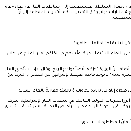
ل دون وصول السلطة الفلسطينية إلى احتياطيات الغاز في حقل «غزة
الخبراء أنّه يحتوي على ما يصل إلى 30 مليار متر مكعب من الغاز، وقد يُدرّ على السلطة الفلسطينية ما يبلغ 4 مليارات دولار وفق التقديرات. كما أشارت المنظمة إلى أنّ
فلسطينية.
سيمة على النظم البيئية البحرية، وتُسهم في تفاقم تغيّر المناخ من خلال
أضاف أنّ الوزارة تحرّكها أيضاً دوافع الربح. وقال: «إذا استُخرج الغاز
رة سنة؟ لا توجد فائدة حقيقية لإسرائيل من استخراج المزيد من
حالياً عدّة حقول غاز بحرية تديرها شركات طاقة دولية ومحلية، تُدرّ مليارات الشواكل منذ خصخصة القطاع عام 2015. ومن أبرز الشركات الدولية العاملة في منصّات الغاز الإسرائيلية: شركة
لوكة للدولة بعروض في الجولة الرابعة من التراخيص البحرية الإسرائيلية، التي يرى