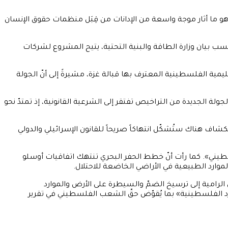
ة، وهو ما أثار موجة واسعة من الإدانات من قِبَل منظمات حقوق الإنسان
 بيان وزارة الطاقة والبنية التحتية، يتيح المشروع لشركات
ليمية الفلسطينية المعترف بها قبالة غزة، مشيرةً إلى أنّ الجولة
 Cohen والمستشارة القانونية للحكومة الإسرائيلية Gali Baharav-Miara، جادلت عدالة بأنّ الجولة الجديدة من التراخيص تفتقر إلى الشرعية القانونية، إذ تمتدّ نحو
كشاف هناك ستُشكّل انتهاكاً صريحاً للقانون الإسرائيلي والدولي
سطيني». كما رأت أنّ خطط الحفر البحري تنتهك اتفاقيات أوسلو
الرامية إلى ترسيخ الضمّ والسيطرة على الأرض والموارد
رد الفلسطينية» بما يُقوّض حقّ الشعب الفلسطيني في تقرير