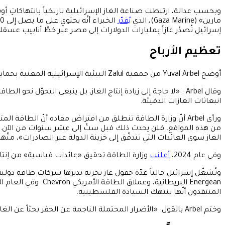
وبحسب عدالة، ارتبطت صناعة الغاز الإسرائيلية تاريخياً بانتهاكاتٍ
مارين» (Gaza Marine)، الذي
يُقدّر
إسرائيل تُصدّر غازاً بمليارات الدولارات إلى مصر عبر خطّ أنابيب عسق
تعظيم الأرباح
أوضح Yuval Arbel من جمعية Zalul البيئية الإسرائيلية المعنية بحماية البحار والأنهار والموارد المائية، أنّ إسرائيل تمتلك أصلاً من الغاز ما يكفي لتلبية احتياجاتها الطاقوية.
وقال Arbel : «لا حاجة إلى زيادة إنتاج الغاز، بل ينبغي التحوّ
انبعاثات الغازات الدفيئة.
ورأى Arbel أنّ وزارة الطاقة تنطلق من افتراض مفاده أنّ الطاقة
من هذه المواقع، فلن يحدث ذلك قبل ستّ إلى عشر سنوات من الآن. و
الغاز سوى العائدات التي تتدفّق إلى خزينة الدولة عبر الصادرات»، متّهم
وفي عام 2024،
أعلنت
وزارة الطاقة تحقيق «عائدات قياسية» من إنتاج الغاز، إذ حصلت الدولة على 2.3 مليار شيكل (نحو 640 مليون دول
Energean البريطانية، وعملاق الطاقة الأمريكي Chevron. وفي العام الماضي،
المنتقدون أنّها تنتهك السيادة الفلسطينية.
وختم Arbel بالقول: «الأضرار المحتملة الناجمة عن الحفر بحثاً عن الغاز بالغة الخطورة لدرجة أنّه حتى لو كان احتمال وقوع كارثة صغيراً نسبياً، فإنّ المخاطرة لا تستحق».