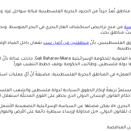
يعي في مناطق تُعدّ جزءاً من الحدود البحرية الفلسطينية قبالة سواحل غز
مسة
من منح تراخيص استكشاف الغاز البحري في البحر المتوسط. وبحسب
منطقتين من أصل ست
تقعان داخل المياه الإق
سطينية.
وفي رسالة أرسلتها المنظمة الشهر الماضي إلى
ية العمل» في المناطق البحرية الفلسطينية، مضيفةً أنّ أيّ عمليات است
المستمرّ ذريعةً لإنكار الحقوق السيادية لدولة فلسطين والشعب الفل
 البحري «لا يمكن فصلها عن السياسة الإسرائيلية التصعيدية الأشمل 
 للقانون الدولي، «بل محاولة لإرساء سيطرة دائمة على الأرض والموا
ان المناقصة.