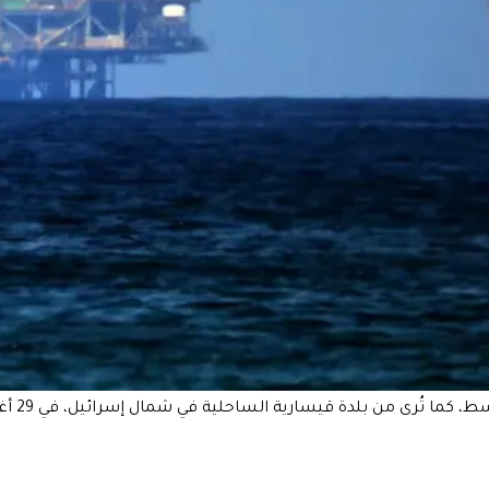
 بلدة قيسارية الساحلية في شمال إسرائيل، في 29 أغسطس 2022 (جاك غيس/أ ف ب)