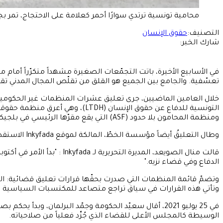
محامية تونسية ترتدي سوارًا أحمر كعلامة على الاحتجاج، تمر بجانب المحكمة في تونس في 19 مايو 2026، خلال تجمع لل
التصنيف:
حقوق الإنسان
شارك الخبر:
في الأسابيع الأخيرة، باتت التجمّعات الصغيرة مشهداً متكرّراً أما
تعسّفية. والجامع بين الجميع هو القلق من تقلّص المجال المدني تقلّص
ومنظمة المحامون بلا حدود (ASF) التي يقع مقرّها الرئيسي في بلجيكا.
وطال التعليقُ أيضاً مؤسسة الخطّ، المالكة لموقع Inkyfada الاستقصائي. فقد عُلِّق الموقع المستقل شهراً كاملاً في البداية، ثم فُتحت ضدّه إجراءات الحلّ، مع تحديد جلسة للنظر في القضية يوم الاثنين.
الدفاع وفي قضاء نزيه."
وتضمّ قائمة المنظمات التي صدرت بحقّها قرارات تعليق قضائية: الج
وتأتي هذه القرارات في سياق تراجع متصاعد للمكتسبات السياسية والمدنية التي أعقبت انتفاضة 2011، منذ أن أحكم ال
في 25 يوليو 2021، أقال سعيّد الحكومة وجمّد البرلمان،
الوسيطة كالمجلس الأعلى للقضاء الذي جُرِّد فعلياً من صلاحياته.