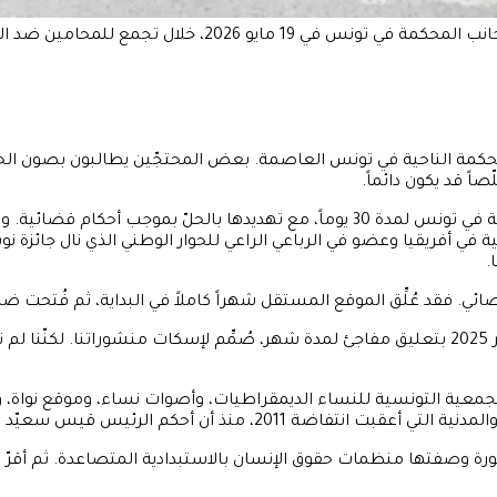
محامين ضد الرئيس وتراجع الحريات (فتحي بليد/أ ف ب)
م محكمة الناحية في تونس العاصمة. بعض المحتجّين يطالبون بصون الحر
اً قد يكون دائماً.
خلال العامين الماضيين، جرى تعليق عشرات المنظمات غير الحكومية في تونس لمدة 30 يوما
قالت منال الصويعد، المديرة التحريرية لـ Inkyfada : "بدأ الأمر في أكتوبر 2025 بتعليق مفاجئ لمدة شهر
معية التونسية للنساء الديمقراطيات، وأصوات نساء، وموقع نواة، وا
رئيس قيس سعيّد قبضته على السلطة قبل خمس سنوات.
 وبدأ يحكم بصورة وصفتها منظمات حقوق الإنسان بالاستبدادية المتصاعدة. ثم