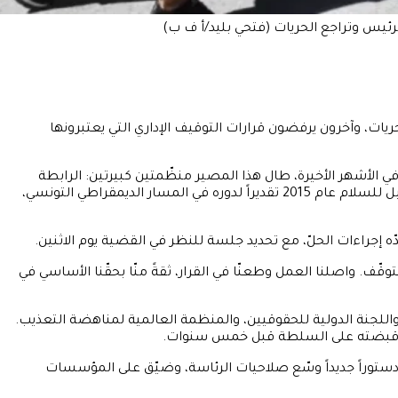
يات، وآخرون يرفضون قرارات التوقيف الإداري التي يعتبرونها
ً، مع تهديدها بالحلّ بموجب أحكام قضائية. وفي الأشهر الأخيرة، طال هذا المصير منظّمتين كبيرتين: الرابطة
التونسية للدفاع عن حقوق الإنسان (LTDH)، وهي أعرق منظمة حقوقية في أفريقيا وعضو في الرباعي الراعي للحوار الوطني الذي نال جائزة نوبل للسلام عام 2015 تقديراً لدوره في المسار الديمقراطي التونسي،
، صُمِّم لإسكات منشوراتنا. لكنّنا لم نتوقّف. واصلنا العمل وطعنّا في القرار، ثقةً منّا بحقّنا الأساسي في
للجنة الدولية للحقوقيين، والمنظمة العالمية لمناهضة التعذيب.
 أقرّ دستوراً جديداً وسّع صلاحيات الرئاسة، وضيّق على المؤسسات