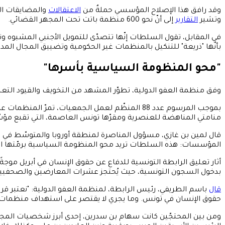
وقد رافق هذا الإصلاح المؤسسي حملةٌ من
الاعتقالات
والمضايقات الإ
وتشير
التقارير
إلى أنّ نحو 600 منظمة باتت تحت المجهر القضائي.
في المقابل، تقول السلطات إنّها تتصدّى للتمويل الأجنبي المشبوه وتحمي المصا
بأنّها "ذريعة" للتنكيل بالمنظمات غير الحكومية وتضييق المجال المدن
"محو المنظومة السياسية بأسرها"
وفق منظمة العفو الدولية، تطوّر المشهد من التخويف والقيود التعسّ
منامتي المناهضة للعنصرية ومقرّها تونس العاصمة، التي تقبع مؤسّ
المؤسسات: هذه السلطات تريد محو المنظومة السياسية برمّتها الإع
أثار تعليق الرابطة التونسية للدفاع عن حقوق الإنسان في أبريل موجةً
بدخول السجون التونسية، حيث يُحتجز عشرات المعارضين والصحفيي
قال
باسم الطريفي، رئيس الرابطة، لمنظمة العفو الدولية: "نعتبر قرا
حقوق الإنسان في تونس. وما يجري لا يقتصر على استهداف منظمات حقو