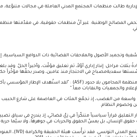
دارية طالت منظمات المجتمع المدني العاملة في مجالات متنوّعة، من 
لح الوطنية. غير أنّ منظمات حقوقية، في مقدّمتها منظمة العفو الدولية (tional
ي.
فية وتجميد الأصول والملاحقات القضائية ذات الدوافع السياسية، إلى
ستها سعديةمصباح في الاحتجاز منذ عامين، وصدر بحقّها مؤخّراً حكم
قال لمين بن غازي، مسؤول المناصرة لمنطقة أوروبا والمتوسّط في منظمة ال
لام والجمعيات والنقابات معاً."
 واسعة من الغضب، إذ تجمّع المئات في العاصمة على شارع الحبيب بورقي
ن وخصوم النظام.
ر التعليق قراراً سياسياً متنكّراً في زيّ قضائي، إذ يندرج في سياق
ق الإنسان، بل يمسّ الحقوق والحريات في جوهرها، ولا سيّما حرية ال