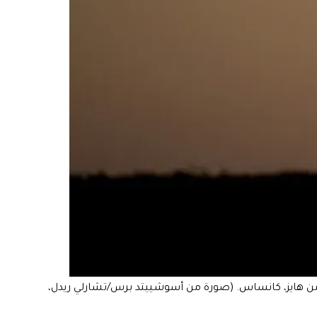
 المقدمة بينما تصعد توربينة رياح من مزرعة طاقة الرياح باكارو في الخلفية، 30 سبتمبر 2024، بالقرب من هايز، كانساس. (صورة من أسوشييتد برس/تشارلي ريدل،