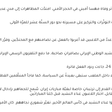
ر وفاة مهسا أميني في الحجز الأمني. امتدّت المظاهرات إلى مدنٍ عديد
توتّرات والتركيز على مسيرته نحو دور الستّة عشر للمرّة الأولى.
 الدولي. كان عددٌ من اللاعبين قد أعربوا بالفعل عن تضامنهم مع المحتجّين، وق
لنشيد الوطني الإيراني بصافراتٍ صاخبة، ما دفع التلفزيون الرسمي الإير
جواء داخل الملعب ستبقى بعيدةً عن السياسة، كما فاجأ المنظّمين القطر
لية المنظِّمة وFifa والاتحاد الإيراني لكرة القدم إلى ترتيباتٍ خاصة لبقيّة مباريات إيران: سُم
بل، اختار اللاعبون غناء النشيد قبل كلتا المباراتَين.
 غناء النشيد في كأس العالم الأخير، تغيّر شعوري تجاههم. كان الأمر