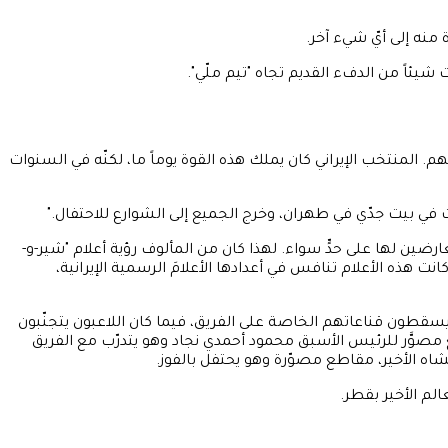
ات شيئاً من الدفء القديم تجاه "تيم ملّي".
المنتخب الإيراني كان يملك هذه القوة يوماً ما، لكنّه في السنوات
ارضين لها على حدٍّ سواء. لهذا كان من المألوف رؤية أعلام "شير-و-
ت هذه الأعلام تنافس في أعدادها الأعلامَ الرسمية الإيرانية،
سقطون قناعاتهم الخاصة على الفريق، فيما كان اللاعبون يتجنّبون
مصوَّر للرئيس الأسبق محمود أحمدي نجاد وهو يتدرّب مع الفريق