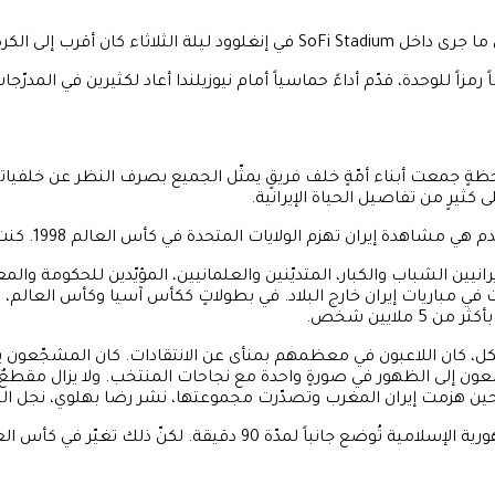
لكرة منه إلى أيّ شيء آخر.
رمزاً للوحدة، قدّم أداءً حماسياً أمام نيوزيلندا أعاد لكثيرين في المدرّج
معت أبناء أمّةٍ خلف فريقٍ يمثّل الجميع بصرف النظر عن خلفياتهم. 
 كثيرٍ من تفاصيل الحياة الإيرانية.
ين الشباب والكبار، المتديّنين والعلمانيين، المؤيّدين للحكومة والمع
في مباريات إيران خارج البلاد. في بطولاتٍ ككأس آسيا وكأس العالم، كان
ملايين شخص.
كل، كان اللاعبون في معظمهم بمنأى عن الانتقادات. كان المشجّعون ي
ون إلى الظهور في صورةٍ واحدة مع نجاحات المنتخب. ولا يزال مقطعٌ 
 دقيقة. لكنّ ذلك تغيّر في كأس العالم الأخير بقطر.