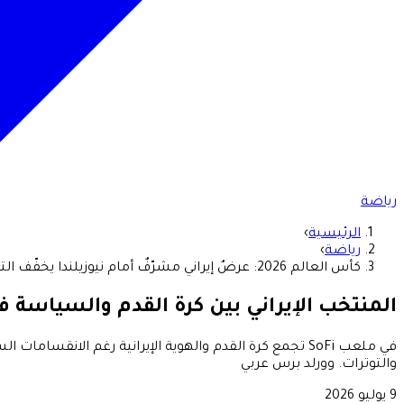
رياضة
الرئيسية
›
رياضة
›
كأس العالم 2026: عرضٌ إيراني مشرّفٌ أمام نيوزيلندا يخفّف التوتّرات بين الجماهير
المنتخب الإيراني بين كرة القدم والسياسة ف
في ملعب SoFi تجمع كرة القدم والهوية الإيرانية رغم الا
والتوترات. وورلد برس عربي
9 يوليو 2026