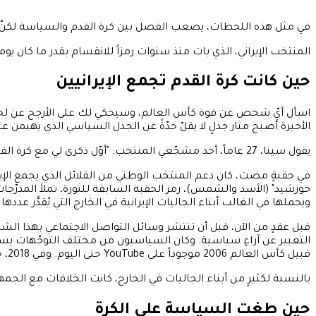
في مثل هذه اللحظات، يصعب الفصل بين كرة القدم والسياسة لكنّ ما جرى داخل SoFi Stadium في إنغلوود ليلة الثلاثاء كان أقرب إلى ا
المنتخب الإيراني، الذي بات منذ سنوات رمزاً للانقسام بقدر ما كان يوماً 
حين كانت كرة القدم تجمع الإيرانيين
اسأل أيّ شخص عن قوة كأس العالم، وسيحكي لك على الأرجح عن لحظةٍ ج
الأخيرة أصبح مثار جدلٍ لا يقلّ حدّةً عن الجدل السياسي الذي يهيمن على
يقول سينا، 27 عاماً، أحد مشجّعي المنتخب: "أوّل ذكرى لي مع كرة القدم هي مشاهدة إيران تهزم الولايات المتحدة في كأس العالم 1998. كنت في بيت جدّي في طهران، وخرج الجميع إلى الشوارع للاحتفال."
في حقبةٍ مضت، كان دعم المنتخب الوطني من القلائل الذي يجمع الإيراني
خورشيد" (الأسد والشمس)، رمز الحقبة السابقة للثورة، تملأ المدرّجات 
ويحملها في الغالب أبناء الجاليات الإيرانية في الخارج التي يُقدَّر عددها بأكثر من 5 
قبل عقدٍ من الآن، قبل أن تنتشر وسائل التواصل الاجتماعي بهذا الش
التعبير عن آراءٍ سياسية. وكان السياسيون من مختلف التوجّهات يسع
قبيل كأس العالم 2006 موجوداً على YouTube حتى اليوم. وفي 2018، حين هزمت إيران المغرب وتصدّرت مجموعتها، نشر رضا بهلوي، نجل الشاه الأخير، مقاطع مصوّرة وهو يحتفل بالفوز.
بالنسبة لكثيرٍ من أبناء الجاليات في الخارج، كانت الخلافات مع الجمهورية الإسلامية تُوضع جانباً لمدّة 90
حين طغت السياسة على الكرة