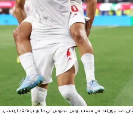
جلوس في 15 يونيو 2026 (ريتشارد هيثكوت/صور غيتي/وكالة فرانس برس)