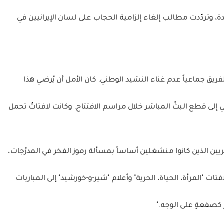
ة، وتردّدت مطالب إلغاء إلزامية الحجاب على لسان الإيرانيين في
رّر الفريق جماعياً عدم غناء النشيد الوطني. كان الأمل أن يُرضي هذا
اني إلى قطع البثّ المباشر خلال مراسم الافتتاح. وكانت لافتاتٌ تحمل
يين الذين كانوا منشغلين أساساً بمسألة رموز الفخر في المدرّجات،
ح للجماهير بإدخال لافتات "المرأة، الحياة، الحرية" وأعلام "شير-و-خورشيد" إلى المباريات
 كصفعةٍ على الوجه."