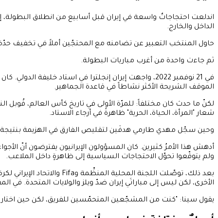
اندلعت احتجاجاتٌ واسعة في إيران قبل أسابيع من انطلاق البطولة، إث
الداخل والخارج.
حاول المنتخب التعبير عن تضامنه مع المحتجّين أملاً في تخفيف حدّة ال
ثم جاءت واحدة من أغرب مباريات البطولة.
في 21 نوفمبر 2022، واجهت إيران إنجلترا في استاد خليفة
الموقف الشريحة الأكثر نشاطاً في قاعدة الجماهير.
لكنّ ما حدث كان مختلفاً: للمرّة الأولى في تاريخ كأس العالم، قُوبل ا
شعار "المرأة، الحياة، الحرية" ظاهرةً في أرجاء الاستاد.
وحين سجّل مهدي طارمي هدفَين لتقليص الفارق في الهزيمة بنتيجة 6-2، جاءت ردود الفعل فاترة.
أدهش هذا الأمرُ كثيرين. كان المسؤولون الإيرانيون يفترضون أنّ الأ
ولم يتوقّعوا تحوّل الاحتجاجات السياسية إلى ظاهرةٍ داخل الملاعب.
بعد ذلك، توصّلت اللجنة المح
الأخرى، لكن ليس إلى مباراتَي إيران ضدّ ويلز والولايات المتحدة. في المقا
يقول سينا: "كنت من المشجّعين المتحمّسين للفريق، لكن حين اختاروا