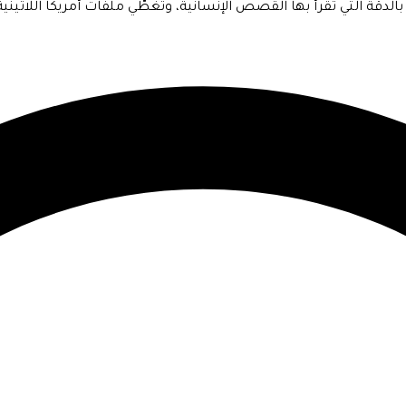
قّة التي تقرأ بها القصص الإنسانية، وتُغطّي ملفّات أمريكا اللاتينية 