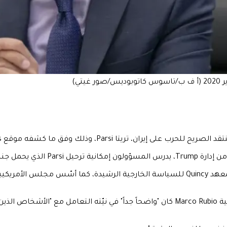
ي إيران والسويد.
وأفاد مسؤولٌ في إدارة Trump لموقع The Free Press بأن وزير الخارجية Marco Rubio كان "و