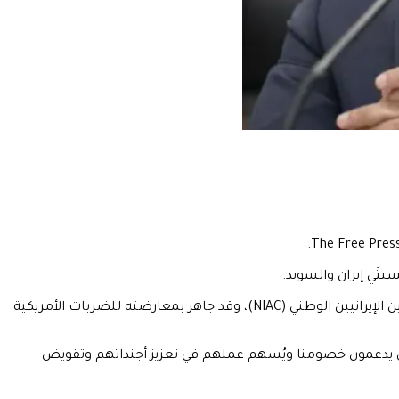
ويشغل Parsi منصب المؤسّس المشارك ونائب الرئيس التنفيذي لمعهد Quincy للسياسة الخارجية الرشيدة، كما أسّس مجلس الأمريكيين الإيرانيين الوطني (NIAC)، وقد جاهر بمعارضته للضربات الأمريكية
اضحاً جداً" في نيّته التعامل مع "الأشخاص الذين يدعمون خصومنا ويُسهم عملهم في تعزيز أجنداتهم وتقويض