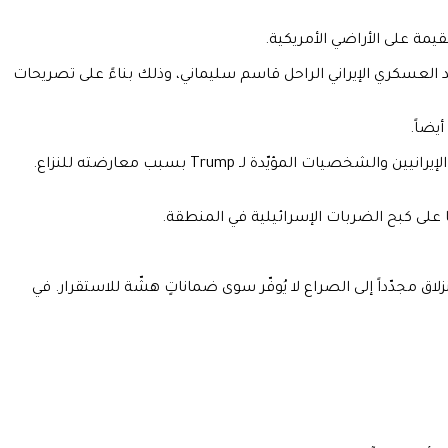
ائد العسكري الإيراني الراحل قاسم سليماني، وذلك بناءً على تصريحات
أمّا Parsi، فهو ناقدٌ للجمهورية الإسلامية، وقد فرّت عائلته إلى السويد هرباً من الاضطهاد في إيران. وقد تعرّض لهجماتٍ من قِبَل الملكيين الإيرانيين والشخصيات المؤيّدة لـ Trump بسبب معارضته للنزاع.
اق مجدّداً إلى الصراع لا يُوفّر سوى ضماناتٍ هشّة للاستقرار. في