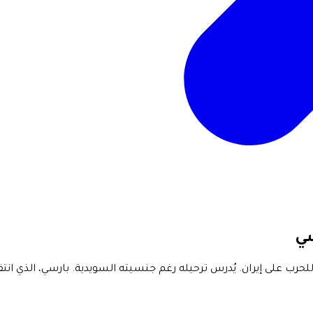
سي
ب على إيران. يُدرس ترحيله رغم جنسيته السويدية. بارسي، الذي انتقد 