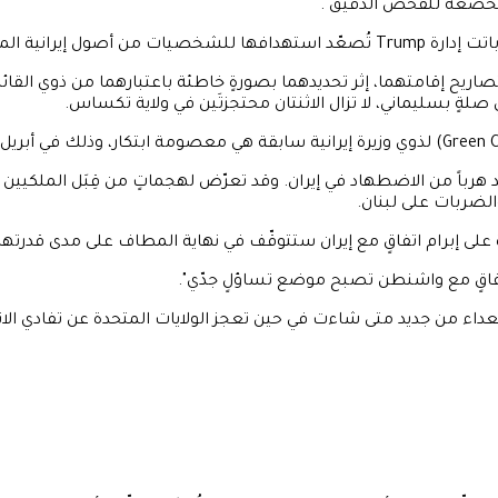
نُخضعه للفحص الدقيق".
 الأراضي الأمريكية.
ن تصاريح إقامتهما، إثر تحديدهما بصورةٍ خاطئة باعتبارهما من ذوي الق
والضربات على لبنان.
لعداء من جديد متى شاءت في حين تعجز الولايات المتحدة عن تفادي الانزل