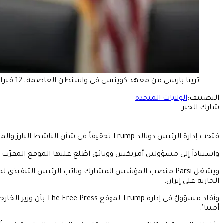
تريتا بارسي من معهد كوينسي في واشنطن العاصمة، 12 فبراير 2020 (أ ف ب/تاسوس كاتوبوديس/صور غيتي)
التصنيف:
الولايات المتحدة
شارك الخبر:
فتحت إدارة الرئيس دونالد Trump تحقيقاً في شأن الناشط البارز والمنتقد الصريح للحرب على إيران، تريتا Parsi، وذلك وفق ما كشفه موقع The Free Press.
واستناداً إلى مسؤولين أمريكيين ووثائق اطّلع عليها الموقع المقرّب من إدارة Trump، يدرس المسؤولون إمكانية ترحيل Parsi الذي يحمل جنسيتَ
الجارية على إيران.
أمننا".