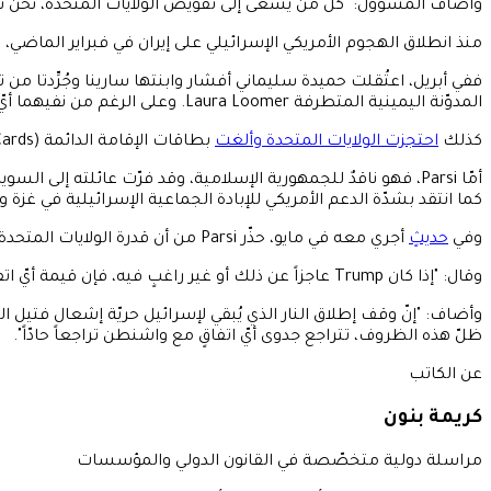
وأضاف المسؤول: "كلّ من يسعى إلى تقويض الولايات المتحدة، نحن 
منذ انطلاق الهجوم الأمريكي الإسرائيلي على إيران في فبراير الماضي، باتت إدارة Trump تُصعّد استهدافها للشخصيات من أصول إيرانية المقيمة على
ففي أبريل، اعتُقلت حميدة سليماني أفشار وابنتها سارينا وجُرِّدتا م
المدوّنة اليمينية المتطرفة Laura Loomer. وعلى الرغم من نفيهما أيّ صلةٍ بسليماني، لا تزال الاثنتان محتجزتَين في ولاية تكساس.
كذلك
احتجزت الولايات المتحدة وألغت
بطاقات الإقامة الدائمة (Green Cards) لذوي وزيرة إيرانية سابقة هي معصومة ابتكار، وذلك في أبريل أيضاً.
كما انتقد بشدّة الدعم الأمريكي للإبادة الجماعية الإسرائيلية في غزة 
وفي
حديثٍ
أجري معه في مايو، حذّر Parsi من أن قدرة الولايات المتحدة على إبرام اتفاقٍ مع إيران ستتوقّف في نهاية المطاف على مدى قدرتها على كبح الضربات الإسرائيلية في المنطقة.
وقال: "إذا كان Trump عاجزاً عن ذلك أو غير راغبٍ فيه، فإن قيمة أيّ اتفاقٍ مع واشنطن تصبح موضع تساؤلٍ جدّي".
وأضاف: "إنّ وقف إطلاق النار الذي يُبقي لإسرائيل حريّة إشعال فتيل ا
ظلّ هذه الظروف، تتراجع جدوى أيّ اتفاقٍ مع واشنطن تراجعاً حادّاً".
عن الكاتب
كريمة بنون
مراسلة دولية متخصّصة في القانون الدولي والمؤسسات