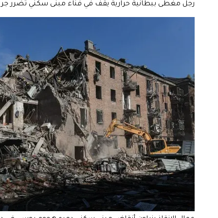
رجل مغطى ببطانية حرارية يقف في فناء مبنى سكني تضرر جراء ضربة روس