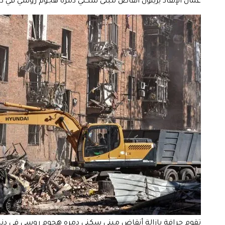
عمال الإنقاذ يزيلون أنقاض مبنى سكني دمره هجوم روسي في دنيبرو، أوكران
تقوم جرافة بإزالة أنقاض مبنى سكني دمره هجوم روسي في دنيبرو، أوكراني