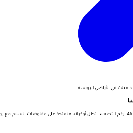
ا
شنّت القوات الروسية غارات على دنيبرو، أسفرت عن مقتل 5 وإصابة 46. رغم التصعيد، تظل أوكرانيا م