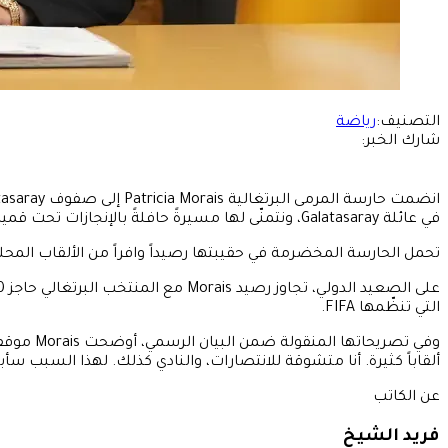
التصنيف:
رياضة
شارك الخبر:
في عائلة Galatasaray، ونتمنّى لها مسيرةً حافلةً بالإنجازات تحت قميصنا الأصفر والأحمر."
تحمل الحارسة المخضرمة في حقيبتها رصيداً وافراً من الألقاب المحلية
التي تنظّمها FIFA.
ألقاباً كثيرة. أنا متشوقة للانتصارات، والنادي كذلك. لهذا السبب سأبذل كلّ ما في وسع
عن الكاتب
فريد الشيخ