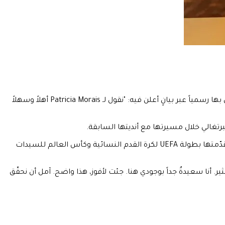
انضمت حارسة المرمى البرتغالية Patricia Morais إلى صفوف Galatasaray في خطوةٍ تُعزّز الخطّ الدفاعي الأخير للفريق النسائي. ورحّب النادي بها رسمياً عبر بيانٍ أعلن فيه: "نقول لـ Patricia Morais أهلاً وسهلاً
برتغالي خلال مسيرتها مع أنديتها السابقة.
على الصعيد الدولي، تجاوز رصيد Morais مع المنتخب البرتغالي حاجز 100 مباراة دولية، وشاركت في كبرى البطولات القارية والعالمية، في مقدّمتها بطولة UEFA لكرة القدم النسائية وكأس العالم للسيدات
بيان الرسمي، أوضحت Morais موقفها بكلماتٍ لا تحتمل التأويل: "تمثيل نادٍ بحجم Galatasaray يعني لي الكثير. أنا سعيدةٌ جداً بوجودي هنا. جئت لأفوز، هذا واضح. آمل أن نحقّق