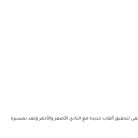
سة البرتغالية Patricia Morais إلى صفوف Galatasaray لتعزيز دفاع الفريق النسائي بخبرة دولية تزيد عن 100 مباراة. Morais تسعى لتحقيق ألقاب جديدة مع النادي الأصفر والأحمر وتعد بمسيرة