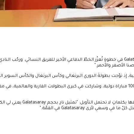
، إذ توّجت بطولةَ الدوري البرتغالي وكأس البرتغال والكأس السوبر ال
وفي تصريحاتها المنقولة ضمن ال
ي لأرى Galatasaray في القمّة."