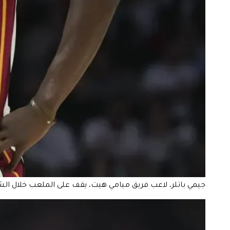
جيمي باتلر، لاعب فريق ميامي هيت، يقف على الملعب خلال الشوط الثاني من مباراة دوري NBA ضد نيو أورليانز بيليكانز، يوم الأربعاء 