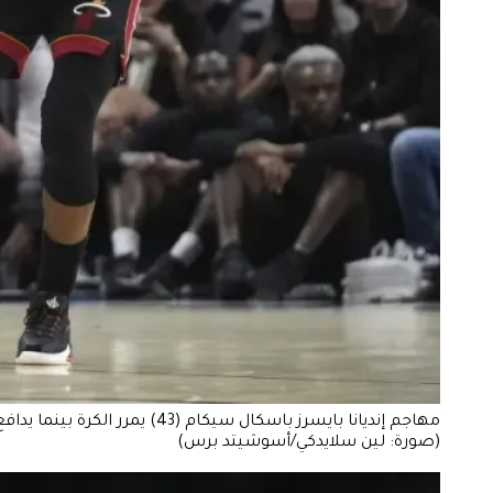
(صورة: لين سلايدكي/أسوشيتد برس)