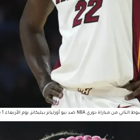
1 يناير 2025، في ميامي. (صورة: لين سلاكي/أسوشيتد برس)