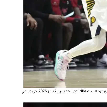
مهاجم إنديانا بايسرز باسكال سيكام (43) يمرر الكرة بينما يدافع مهاجم ميامي هيت جيمي باتلر (22) خلال الشوط الأول من مباراة دوري كرة السلة NBA يوم الخميس، 2 يناير 2025، في ميامي.