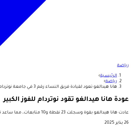
رياضة
الرئيسية
›
رياضة
›
هانا هيدالغو تعود لقيادة فريق النساء رقم 3 في جامعة نوتردام للفوز على SMU، 88-64
عودة هانا هيدالغو تقود نوتردام للفوز الكبير
عادت هانا هيدالغو بقوة وسجلت 23 نقطة و10 متابعات، مما ساعد نوتردام على الفوز على SMU 88-64. تميزت المباراة بتحويل 20 كرة ونجاح الأيرلنديين في نقاط الكسر السريع. تابعوا تفاصيل الأداء الرائع!
26 يناير 2025