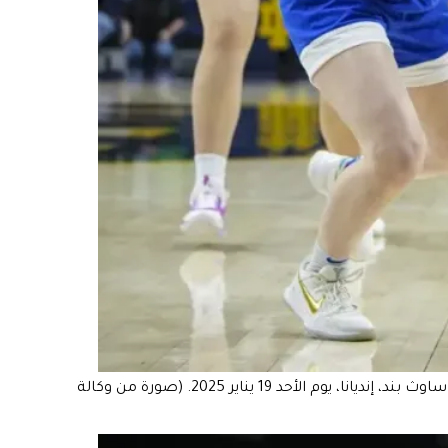
حارسة نوتردام هانا هيدالغو (3) تتقدم ضد حارسة SMU إيلا براو (5) في الشوط الثاني من مباراة دوري NCAA لكرة السلة الجامعية في ساوث بند، إنديانا، يوم الأحد 19 يناير 2025. (صورة من وكالة