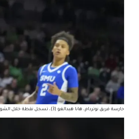
حارسة فريق نوتردام، هانا هيدالغو (3)، تسجل نقطة خلال الشوط الثاني من مباراة كرة السلة في NCAA ضد SMU في ساوث بند، إنديانا، يوم الأحد 19 يناير 2025. (صورة AP/مايكل كونروي)