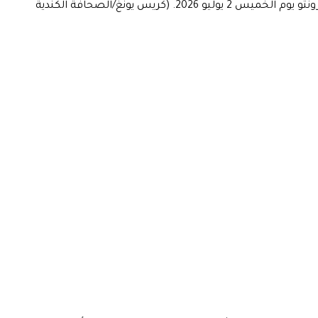
لوكا مودريتش لاعب كرواتيا (رقم 10) يظهر رد فعله بعد خسارته أمام البرتغال في مباراة دور الـ32 من كأس العالم لكرة القدم، في تورونتو يوم الخميس 2 يوليو 2026. (كريس يونغ/الصحافة الكندية