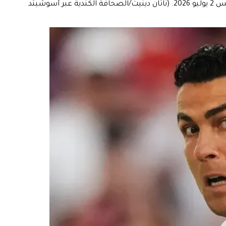
إيغور ماتانوفيتش (20 عامًا) من كرواتيا يعبر عن رد فعله بعد مباراة دور الـ32 في كأس العالم بين البرتغال وكرواتيا في تورونتو، الخميس 2 يوليو 2026. (ناثان دينيت/الصحافة الكندية عبر أسوشيتد