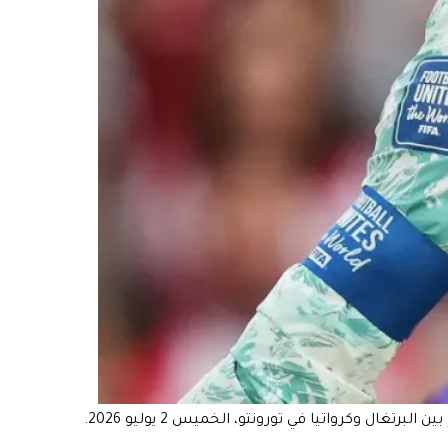
كريستيانو رونالدو (7) من البرتغال يراقب نيكولا فلاسيك (13) من كرواتيا وهو يضرب الكرة برأسه خلال مباراة دور الـ32 في كأس العالم بين البرتغال وكرواتيا في تورونتو، الخميس 2 يوليو 2026.