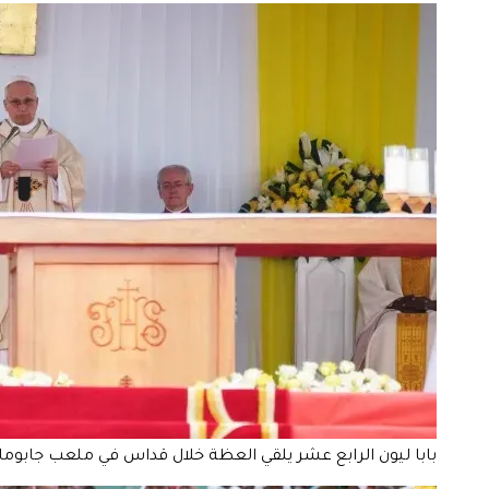
بابا ليون الرابع عشر يلقي العظة خلال قداس في ملعب جابوما في دوالا، الكاميرون، يوم الجمعة، 17 أبريل 2026، في الي