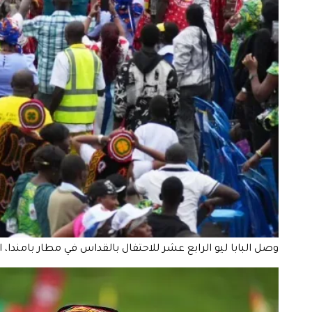
وصل البابا ليو الرابع عشر للاحتفال بالقداس في مطار بامندا، الكاميرون، يوم الخميس 16 أبريل 2026، في اليوم الرابع من زي