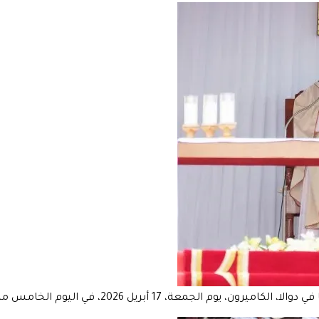
وم الخامس من زيارته الرعوية التي تستمر 11 يومًا إلى إفريقيا.