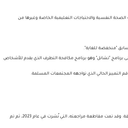
 التوصية بأن يتلقى الدعم من خدمات الصحة النفسية والاحتياجات التعليمية الخاصة وغيرها من
السابق "منخفضة للغاية".
و إلى برنامج "تشانل" وهو برنامج مكافحة التطرف الذي يقدم للأشخاص
قم التمييز الحالي الذي تواجهه المجتمعات المسلمة.
تعكس تصريحات كوبر نتائج المراجعة المثيرة للجدل لاستراتيجية Prevent التي أجراها ويليام شاوكروس في عهد حكومة المحافظين السابقة. وقد تمت مقاطعة مراجعته، التي نُشرت في عام 2023، ثم تم