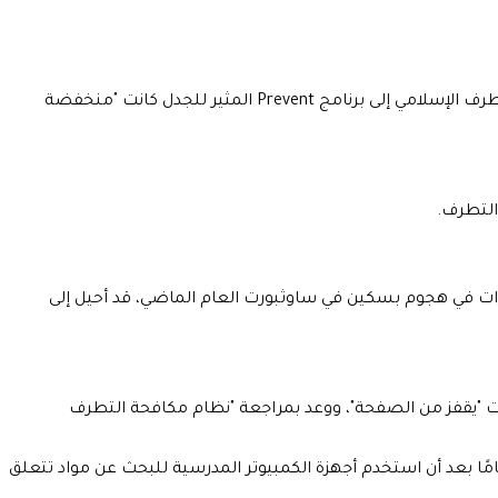
تعرضت وزيرة الداخلية البريطانية إيفيت كوبر لانتقادات واسعة النطاق من قبل الجماعات الحقوقية بعد أن زعمت أن الإحالات المتعلقة بالتطرف الإسلامي إلى برنامج Prevent المثير للجدل كانت "منخفضة
التطرف.
غيرات في هجوم بسكين في ساوثبورت العام الماضي، قد أحيل إلى
ورت "يقفز من الصفحة"، ووعد بمراجعة "نظام مكافحة التطرف
اكوبانا، الذي كان يبلغ من العمر 17 عامًا وقت وقوع الهجوم، قد أُحيل لأول مرة إلى برنامج Prevent في عام 2019 عندما كان عمره 13 عامًا بعد أن استخدم أجهزة الكمبيوتر المدرسية للبحث عن مواد تتعلق