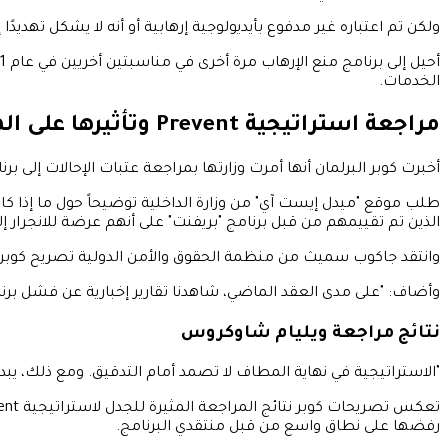
ولكن تم اعتباره غير مدفوع بأيديولوجية إرهابية أو أنه لا يشكل تهديدًا إره
الخدمات.
مراجعة استراتيجية Prevent وتأثيرها على المجتمعات المسلمة
أخبرت كوبر البرلمان أنها أمرت وزارتها بمراجعة عتبات الإحالات إلى 
طلب موقع "ميدل إيست آي" من وزارة الداخلية توضيحاً حول ما إذا كان
الذين تم تقييمهم من قبل برنامج "بريفنت" على أنهم عرضة للانجرار إلى
وانتقد جاكوب سميث من منظمة الحقوق والأمن الدولية تصريح كوبر، محذ
وأضاف: "على مدى العقد الماضي، شاهدنا تقارير إخبارية عن فشل برنامج Prevent في وقف أعمال ال
نتائج مراجعة ويليام شاوكروس
"الاستراتيجية في نهاية المطاف لا تصمد أمام التدقيق. ومع ذلك، يب
رفضها على نطاق واسع من قبل منتقدي البرنامج.