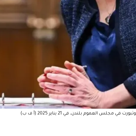
مجلس العموم بلندن، في 21 يناير 2025 (أ ف ب)