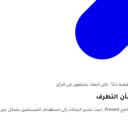
ضة جدًا". لكن النقاد يختلفون في الرأي.
شأن التطرف
تتعرض وزيرة الداخلية البريطانية لانتقادات بسبب تصريحاتها حول برنامج Prevent، حيث تشي