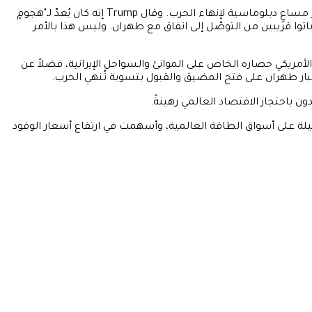
جاء هذا الاعتراض بعد ساعاتٍ قليلة من إعلان الرئيس Donald Trump أنه أجّل ضرباتٍ عسكرية كان يخطّط لشنّها على إيران، وذلك في إطار مساعٍ دبلوماسية لإنهاء الحرب. وقال Trump إنه كان يُعدّ لـ"هجومٍ
م باتوا قريبين من التوصّل إلى اتفاق مع طهران. وليس هذا بالأمر
الأمريكي حصاره الخاص على الموانئ والسواحل الإيرانية، فضلاً عن
بار طهران على فتح المضيق والقبول بتسوية تُنهي الحرب.
باحتجاز الاقتصاد العالمي رهينةً.
لاضطرابات بظلالها الثقيلة على أسواق الطاقة العالمية، وأسهمت في ارتفاع أسعار الوقود