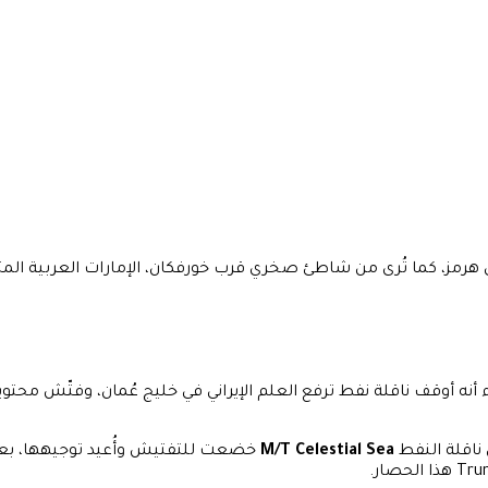
ا تُرى من شاطئ صخري قرب خورفكان، الإمارات العربية المتحدة، يوم الج
ه أوقف ناقلة نفط ترفع العلم الإيراني في خليج عُمان، وفتّش محتويات
 ناقلة النفط
M/T Celestial Sea
خضعت للتفتيش وأُعيد توجيهها، بعد الا