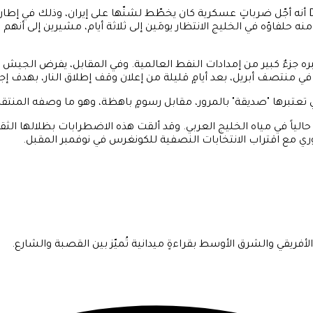
 منه حلفاؤه في الخليج الانتظار يومَين إلى ثلاثة أيام، مشيرين إلى أنه
بره جزءٌ كبير من إمدادات النفط العالمية. وفي المقابل، يفرض الجيش 
منتصف أبريل، بعد أيامٍ قليلة من إعلان وقف إطلاق النار، بهدف إج
رها "صديقة" بالمرور، مقابل رسومٍ باهظة، وهو ما وصفه المنتقدون 
ن 1,550 سفينة تعود لـ 87 دولة باتت عالقةً حالياً في مياه الخليج العربي. وقد ألقت هذه ا
هوري مع اقتراب الانتخابات النصفية للكونغرس في نوفمبر المقبل.
فريقي والشرق الأوسط بقراءةٍ ميدانية تُميّز بين القصبة والشارع.