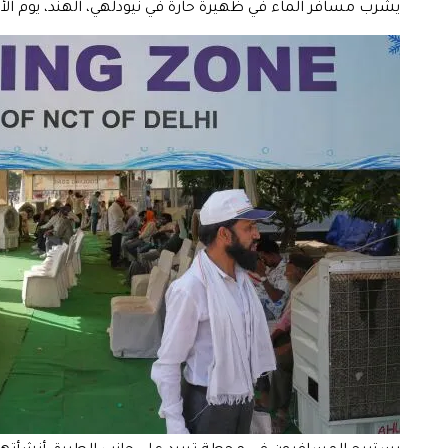
يشرب مسافر الماء في ظهيرة حارة في نيودلهي، الهند، يوم الأربعاء، 20 مايو 2026. (صورة AP/ماني