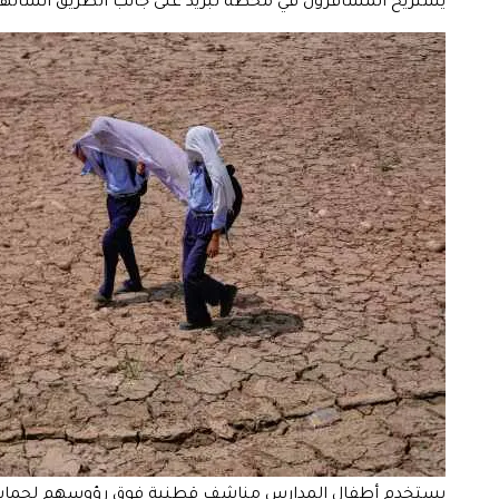
يستريح المسافرون في محطة تبريد على جانب الطريق أنشأتها الحكومة 
يستخدم أطفال المدارس مناشف قطنية فوق رؤوسهم لحماية أنفسهم م