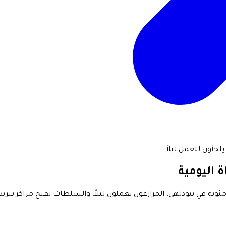
لجأون للعمل ليلاً
 اليومية
ند لموجة حر شديدة، حيث تجاوزت درجات الحرارة 45 درجة مئوية في نيودلهي. المزارعون يعملون ليلاً