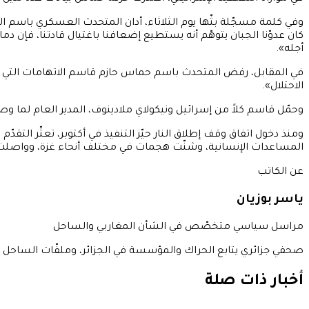
وفي كلمة مسجّلة بثّها يوم الثلاثاء، أدان المتحدث العسكري باسم ال
كان عدوّنا الجبان يتوهّم أنه يستطيع إضعافنا باغتيال قادتنا، فإن 
أجله».
في المقابل، رفض المتحدث باسم حماس حازم قاسم الاتهامات التي تصف
الاحتلال».
وحمّل قاسم كلاً من إسرائيل ونيكولاي ملادينوف، المدير العام لما
ومنذ دخول اتفاق وقف إطلاق النار حيّز التنفيذ في أكتوبر، تعثّر التقد
المساعدات الإنسانية، وشنّت هجمات في مختلف أنحاء غزة، وواصلت ال
عن الكاتب
ياسر بوزيان
مراسل سياسي متخصّص في الشأن المغاربي والساحل
صحفي جزائري يتابع الحراك والمؤسسة في الجزائر، وملفّات الساحل الأ
أخبار ذات صلة