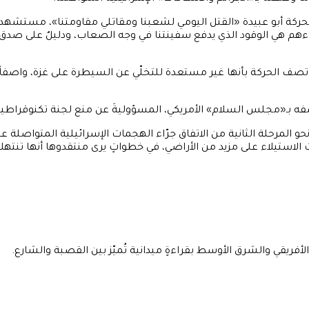
حركة أبو عبيدة «القتل اليومي لشعبنا ومقاتلي مقاومتنا»، مستشهداً ب
دماءهم هي الوقود الذي يدفع سفينتنا في وجه الصعاب، ودليلٌ على صدق
 الحركة بأنها غير مستعدة للتخلّي عن السيطرة على غزة، واصفاً إي
 وصفه بـ«مجلس السلام» الأمريكي، المسؤوليةَ عن منع لجنة تكنوقراط
ّم نحو المرحلة الثانية من الاتفاق جرّاء الهجمات الإسرائيلية المتواصل
استيلاء على مزيد من الأراضي، في خطواتٍ يرى منتقدوها أنها تنتهك
فريقي والشرق الأوسط بقراءةٍ ميدانية تُميّز بين القصبة والشارع.