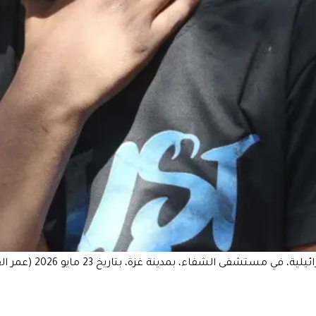
الشفاء، بمدينة غزة، بتاريخ 23 مايو 2026 (عمر القطا/أ ف ب)