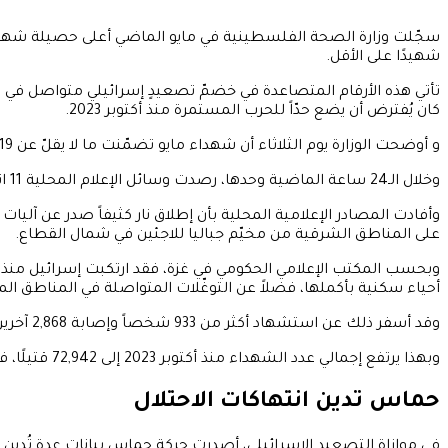
شهيدًا على الأقل.
تأتي هذه الأرقام المتصاعدة في خضمّ تصعيدٍ إسرائيلي متواصل في ال
كان يُفترض أن يضع حدّاً للحرب المستمرة منذ أكتوبر 2023.
و أوضحت الوزارة يوم الثلاثاء أن شهداء مايو تضمّنت ما لا يقلّ عن 19 طفلاً و10 نساء.
وخلال الـ24 ساعة الماضية وحدها، رصدت وسائل الإعلام المحلية 11 انتهاكاً إسرائيلياً جديداً لاتفاق وقف إطلاق النار، أسفرت عن ارتقاء شهداء وجرحى فلسطينيين.
وأفادت المصادر الإعلامية المحلية بأن إطلاق نار كثيفاً صدر عن آل
على المناطق الشرقية من مخيّم جباليا للاجئين في شمال القطاع.
أحياء سكنية بأكملها، فضلاً عن التوغّلات المتواصلة في المناطق الم
وقد أسفر ذلك عن استشهاد أكثر من 933 شخصاً وإصابة 2,868 آخرين، كما اختطفت قوات الاحتلال ما لا يقلّ عن 82 شخصاً خلال الفترة ذاتها.
وبهذا يرتفع إجمالي عدد الشهداء منذ أكتوبر 2023 إلى 72,942 قتيلًا، فيما لا يزال آلاف آخرون في عداد المفقودين، ويُرجَّح أنهم ارتقوا تحت الأنقاض.
حماس تدين انتهاكات الاحتلال
في موازاة التصعيد الإسرائيلي، أصدرت حركة حماس بيانات عدة تُدين ما