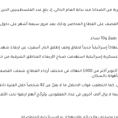
قصف على القطاع المحاصر، وذلك بعد مرور سبعة أشهر على دخول اتفاق و
يات عسكرية إسرائيلية استهدفت صباح الأربعاء المناطق الشرقية من خ
وبحسب المكتب الإعلامي الحكومي في غزة، فقد ارتكبت إسرائيل منذ أكتوبر أكثر من 00
أهولة بالسكان.
 وصفته بـ«الجرائم والانتهاكات» الإسرائيلية المتواصلة.