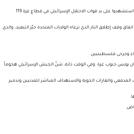
سجّلت وزارة الصحة الفلسطينية في مايو الماضي أعلى حصيلة شهرية من الضحايا منذ بداية العام الحالي، إذ بلغ عدد الفلسطينيين الذين استشهدوا على يد قوات الاحتلال الإسرائيلي في قطاع غزة 119
قف إطلاق النار الذي ترعاه الولايات المتحدة حيّز التنفيذ، والذي
ان يونس جنوب غزة. وفي الوقت ذاته، شنّ الجيش الإسرائيلي هجوماً
3,0 انتهاك في مختلف أرجاء القطاع، شملت القصف المدفعي والغارات الجوية والاستهداف المباشر للمدنيين وتدمير