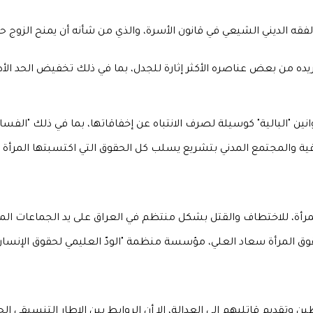
فقه الديني الشيعي في قانون الأسرة، والذي من شأنه أن يمنح الزوج 
جريده من بعض عناصره الأكثر إثارة للجدل، بما في ذلك تخفيض الحد ال
عراقية والمجتمع المدني بتشريع يسلب كل الحقوق التي اكتسبتها المرأة
رأة، للاختطاف والقتل بشكل منتظم في العراق على يد الجماعات ال
ال حقوق المرأة سعاد العلي، مؤسسة منظمة "الودّ العليمي لحقوق الإنسا
وتقديم قاتليهم إلى العدالة، إلا أن الروابط بين الإطار التنسيقي 