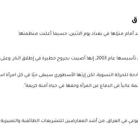
ق
د أمام منزلها في بغداد يوم الاثنين، حسبما أعلنت منظمتها.
وقالت منظمة حرية المرأة في العراق (OWFI)، التي شاركت محمد في تأسيسها عام 2003، 
دحة للحركة النسوية، لكن إرثها الأسطوري سيبقى حيًا في كل امرأة 
عالياً في الدفاع عن المرأة وحقها في حياة آمنة كريمة".
شيوعي في العراق، من أشد المعارضين للتشريعات الطائفية والتمييزية