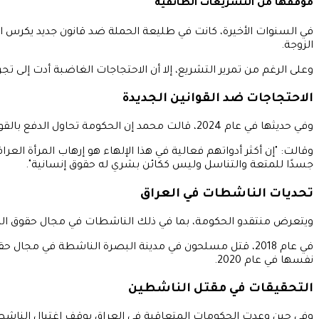
موقفها من التشريعات الطائفية
في السنوات الأخيرة، كانت في طليعة الحملة ضد قانون جديد يكرس ال
الزوجة.
وعلى الرغم من تمرير التشريع، إلا أن الاحتجاجات الغاضبة أدت إلى ت
الاحتجاجات ضد القوانين الجديدة
وفي حديثها في عام 2024، قالت محمد إن الحكومة تحاول الدفع بالقوانين "البالية" كوسيلة لصرف الانتباه عن إخفاقاتها، بما في ذلك "الفساد الهائل".
وقالت: "إن أكثر أدواتهم فعالية في هذا الإلهاء هو إرهاب المرأة ال
جسدًا للمتعة والتناسل وليس ككائن بشري له حقوق إنسانية".
تحديات الناشطات في العراق
ويتعرض منتقدو الحكومة، بما في ذلك الناشطات في مجال حقوق الم
في عام 2018، قتل مسلحون في مدينة البصرة الناشطة في مج
نفسها في عام 2020.
التحقيقات في مقتل الناشطين
وفي حين وعدت الحكومات المتعاقبة في العراق بوقف اغتيال الناشطين 