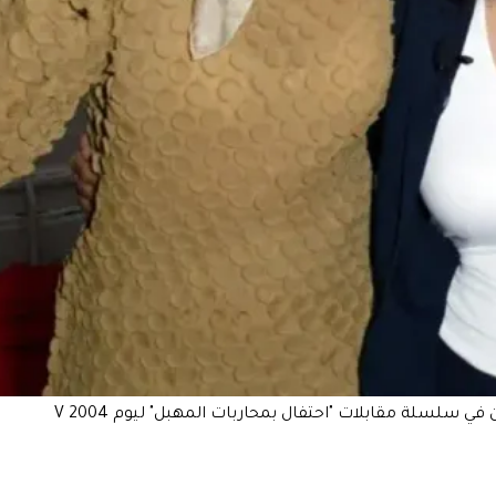
(من اليسار إلى اليمين) الممثلة جين فوندا، يانار محمد، مؤسسة يوم V الكاتبة إيف إنسلر والمديرة التنفيذية لي جيري لين فيلدز يشاركن في سلسلة مقابلات "احتفال بمحاربات المهبل" ليوم V 2004