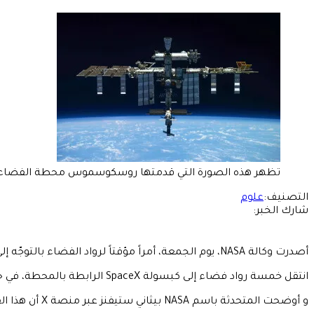
تظهر هذه الصورة التي قدمتها روسكوسموس محطة الفضاء الدولية من مركبة سويوز ال
التصنيف:
علوم
شارك الخبر:
أصدرت وكالة NASA، يوم الجمعة، أمراً مؤقتاً لرواد الفضاء بالتوجّه إلى مأوى آمن خلال أعمال الإصلاح التي تجري لمعالجة تسرّب جديد اكتُشف على متن محطة الفضاء الدولية.
انتقل خمسة رواد فضاء إلى كبسولة SpaceX الرابطة بالمحطة، في حين واصل رواد الفضاء الروس أعمال الإصلاح. والتسرّب موجود في الجانب الروسي من المختبر المداري.
و أوضحت المتحدثة باسم NASA بيثاني ستيفنز عبر منصة X أن هذا القرار جاء "تحسّباً للاحتياطات اللازمة".