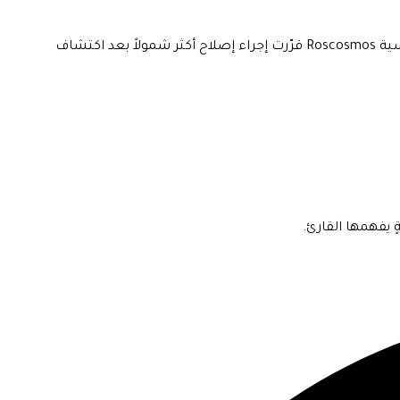
وقد عانى هذا القسم من محطة الفضاء الدولية من تشقّقات وتسرّبات على مدار السنوات الماضية. وأفادت NASA بأن وكالة الفضاء الروسية Roscosmos قرّرت إجراء إصلاح أكثر شمولاً بعد اكتشاف
 يفهمها القارئ.